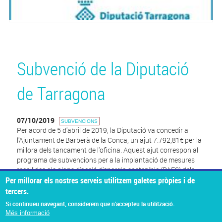
Subvenció de la Diputació
de Tarragona
07/10/2019
SUBVENCIONS
Per acord de 5 d'abril de 2019, la Diputació va concedir a
l'Ajuntament de Barberà de la Conca, un ajut 7.792,81€ per la
millora dels tancament de l'oficina. Aquest ajut correspon al
programa de subvencions per a la implantació de mesures
recollides als plans d'acció d'energia sostenible (PAES) dels
Per millorar els nostres serveis utilitzem galetes pròpies i de
ajuntament adherits al pacte d'alcaldes i alcaldesses.
tercers.
Si continueu navegant, considerem que n'accepteu la utilització.
Més informació