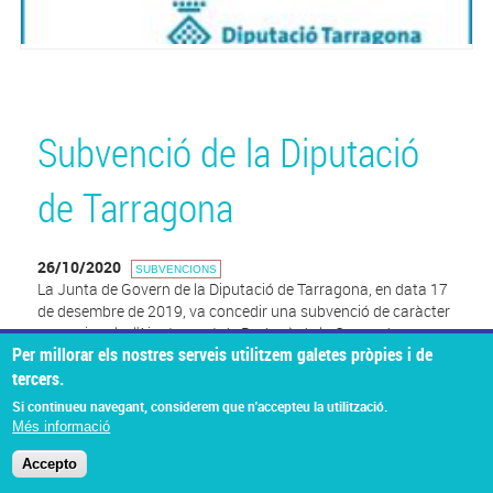
Subvenció de la Diputació
de Tarragona
26/10/2020
SUBVENCIONS
La Junta de Govern de la Diputació de Tarragona, en data 17
de desembre de 2019, va concedir una subvenció de caràcter
excepcional a l'Ajuntament de Barberà de la Conca de
Per millorar els nostres serveis utilitzem galetes pròpies i de
29.324,24 € per Arranjament danys cementiri.
tercers.
Si continueu navegant, considerem que n'accepteu la utilització.
Més informació
© Missatge de Copyright
Accepto