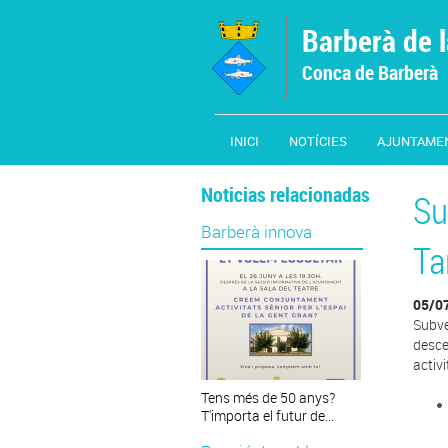
Vés al contingut
Barberà de 
Conca de Barberà
INICI
NOTÍCIES
AJUNTAME
Noticias relacionadas
Su
Barberà innova
Ta
05/0
Subve
desce
activi
Tens més de 50 anys?
T'importa el futur de...