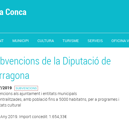
la Conca
NT
MUNICIPI
CULTURA
TURISME
SERVEIS
OFICINA 
bvencions de la Diputació de
rragona
7/2019
SUBVENCIONS
ncions als ajuntament i entitats municipals
ntralitzades, amb població fins a 5000 habitatns, per a programes i
tats cultural
Any 2019. Import concedit: 1.654,33€