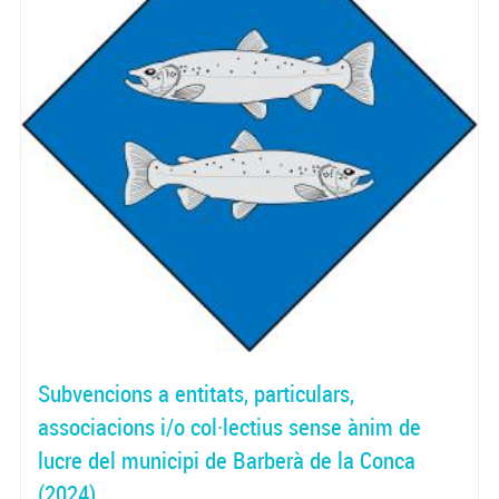
Subvencions a entitats, particulars,
associacions i/o col·lectius sense ànim de
lucre del municipi de Barberà de la Conca
(2024)